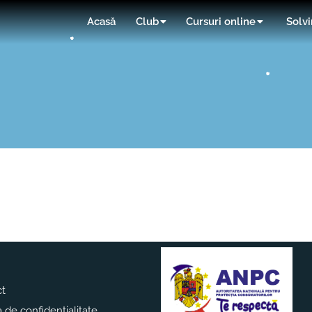
Acasă
Club
Cursuri online
Solvi
ct
a de confidentialitate