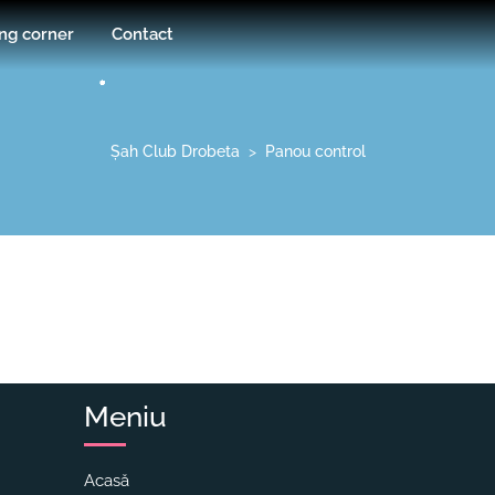
ng corner
Contact
Șah Club Drobeta
>
Panou control
Meniu
Acasă