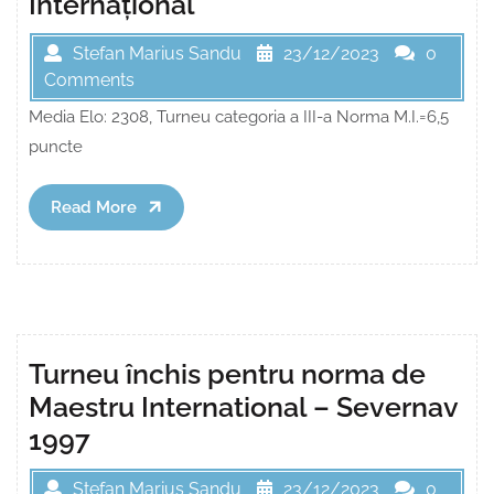
Internațional
Stefan Marius Sandu
23/12/2023
0
Comments
Media Elo: 2308, Turneu categoria a III-a Norma M.I.=6,5
puncte
Read
Read More
More
Turneu închis pentru norma de
Maestru International – Severnav
1997
Stefan Marius Sandu
23/12/2023
0