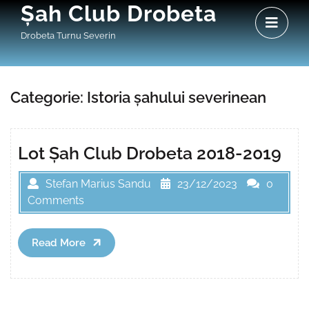
Skip
Șah Club Drobeta
O
to
M
Drobeta Turnu Severin
content
Categorie:
Istoria șahului severinean
Lot Șah Club Drobeta 2018-2019
Stefan Marius Sandu
23/12/2023
0
Comments
Read
Read More
More