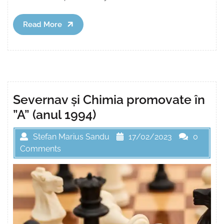
Read
Read More
More
Severnav și Chimia promovate în
”A” (anul 1994)
Stefan Marius Sandu
17/02/2023
0
Comments