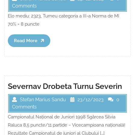
Comments
Elo mediu: 2323, Turneu categoria a III-a Norma de MI
70% = 8 puncte
Read
Read More
More
Severnav Drobeta Turnu Severin
Stefan Marius Sandu
23/12/2023
0
Comments
Campionatul Național de Juniori 1998 Sgârcea Silvia
Raluca 8,5 puncte/11 partide – Vicecampioana națională!
Rezultate Campionatul de juniori al Clubului […]