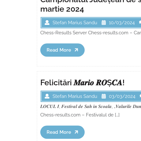
martie 2024
Stefan Marius Sandu
10/03/2024
Chess-Results Server Chess-results.com – Ca
Read
Read More
More
Felicitări 𝑴𝒂𝒓𝒊𝒐 𝑹𝑶Ș𝑪𝑨!
Stefan Marius Sandu
03/03/2024
𝑳𝑶𝑪𝑼𝑳 𝑰, 𝑭𝒆𝒔𝒕𝒊𝒗𝒂𝒍 𝒅𝒆 𝑺𝒂𝒉 𝒊𝒏 𝑺𝒄𝒐𝒂𝒍𝒂, „𝑽𝒂𝒍
Chess-results.com – Festivalul de […]
Read
Read More
More