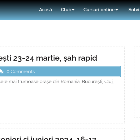
Acasă
Club
Cursuri online
Solvi
ști 23-24 martie, șah rapid
0 Comments
cele mai frumoase orașe din România: București, Cluj,
iori și juniori 2024, 16-17