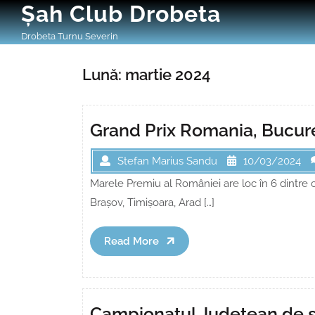
Skip
Șah Club Drobeta
to
Drobeta Turnu Severin
content
Lună:
martie 2024
Grand Prix Romania, Bucure
Stefan Marius Sandu
10/03/2024
Marele Premiu al României are loc în 6 dintre 
Brașov, Timișoara, Arad […]
Read
Read More
More
Campionatul Județean de sen