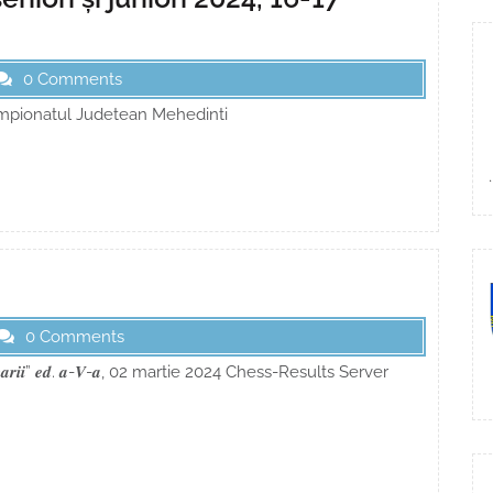
0 Comments
mpionatul Judetean Mehedinti
0 Comments
𝒖𝒓𝒊𝒍𝒆 𝑫𝒖𝒏𝒂𝒓𝒊𝒊” 𝒆𝒅. 𝒂-𝑽-𝒂, 02 martie 2024 Chess-Results Server