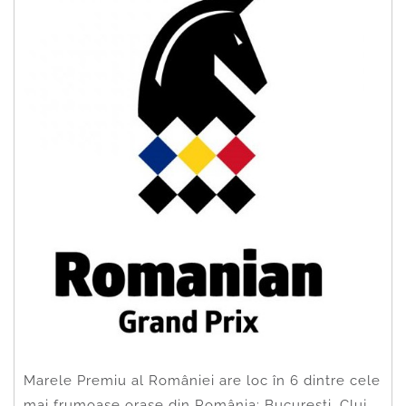
Marele Premiu al României are loc în 6 dintre cele
mai frumoase orașe din România: București, Cluj,