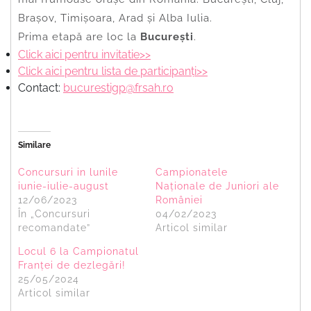
Brașov, Timișoara, Arad și Alba Iulia.
Prima etapă are loc la
București
.
Click aici pentru invitatie>>
Click aici pentru lista de participanți>>
Contact:
bucurestigp@frsah.ro
Similare
Concursuri in lunile
Campionatele
iunie-iulie-august
Naționale de Juniori ale
12/06/2023
României
În „Concursuri
04/02/2023
recomandate”
Articol similar
Locul 6 la Campionatul
Franței de dezlegări!
25/05/2024
Articol similar