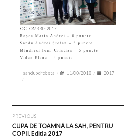
OCTOMBRIE 2017
Roșca Mario Andrei – 6 puncte
Sandu Andrei Ștefan – 5 puncte
Mindreci Ioan Cristian – 5 puncte
Vidan Elena – 4 puncte
Author
Posted
Categories
sahclubdrobeta
11/08/2018
2017
on
Navigare
PREVIOUS
CUPA DE TOAMNĂ LA SAH, PENTRU
Previous
articol
post:
COPII, Ediția 2017