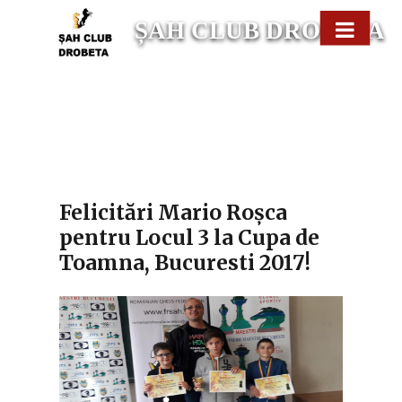
ȘAH CLUB DROBETA
Home
expa
Rezultate
child
menu
Contact
Felicitări Mario Roșca
pentru Locul 3 la Cupa de
Toamna, Bucuresti 2017!